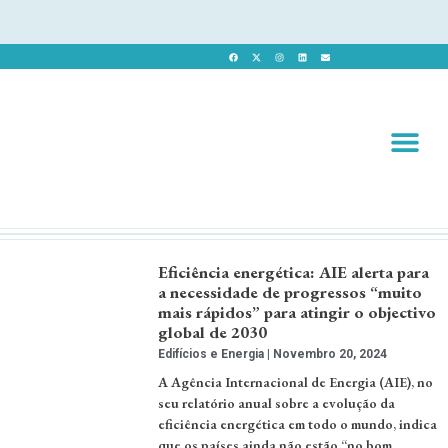
Revista 
Revista Dig
Eficiência energética: AIE alerta para
a necessidade de progressos “muito
mais rápidos” para atingir o objectivo
global de 2030
Edifícios e Energia
Novembro 20, 2024
A Agência Internacional de Energia (AIE), no
seu relatório anual sobre a evolução da
eficiência energética em todo o mundo, indica
que os países ainda não estão “no bom