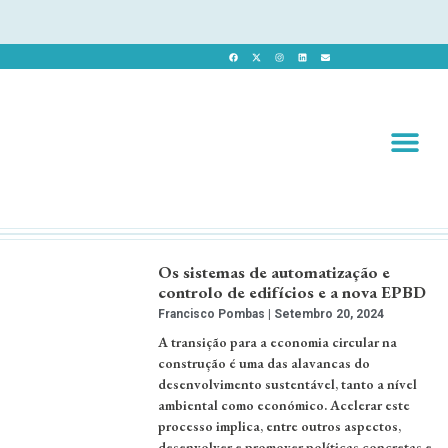
Revista 
Revista Dig
Os sistemas de automatização e
controlo de edifícios e a nova EPBD
Francisco Pombas
Setembro 20, 2024
A transição para a economia circular na
construção é uma das alavancas do
desenvolvimento sustentável, tanto a nível
ambiental como económico. Acelerar este
processo implica, entre outros aspectos,
desenvolver e promover políticas concretas e