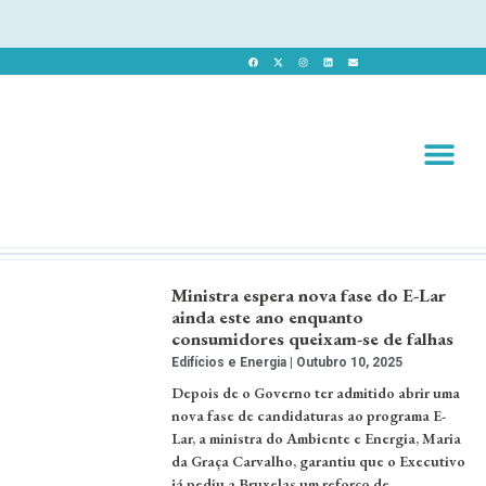
Revista 
Revista Dig
Ministra espera nova fase do E-Lar
ainda este ano enquanto
consumidores queixam-se de falhas
Edifícios e Energia
Outubro 10, 2025
Depois de o Governo ter admitido abrir uma
nova fase de candidaturas ao programa E-
Lar, a ministra do Ambiente e Energia, Maria
da Graça Carvalho, garantiu que o Executivo
já pediu a Bruxelas um reforço de