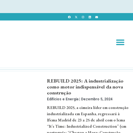
Revista 
Revista Dig
REBUILD 2025: A industrialização
como motor indispensável da nova
construção
Edifícios e Energia
Dezembro 5, 2024
REBUILD 2025, a cimeira líder em construção
industrializada em Espanha, regressará à
Ifema Madrid de 23 a 25 de abril com o lema
“It’s Time: Industrialized Construction” (em
português: “Chegou a Hora: Construção