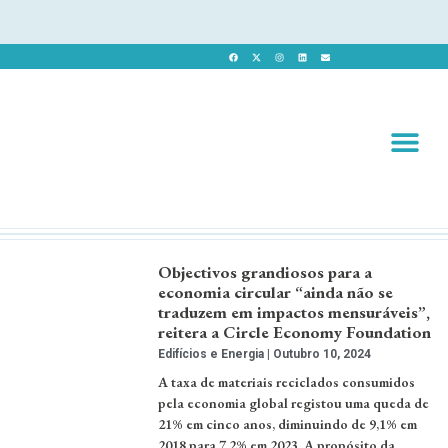
Revista 
Revista Dig
Objectivos grandiosos para a
economia circular “ainda não se
traduzem em impactos mensuráveis”,
reitera a Circle Economy Foundation
Edifícios e Energia
Outubro 10, 2024
A taxa de materiais reciclados consumidos
pela economia global registou uma queda de
21% em cinco anos, diminuindo de 9,1% em
2018 para 7,2% em 2023. A propósito da