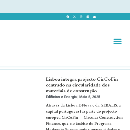
Revista 
Revista Dig
Lisboa integra projecto CirCoFin
centrado na circularidade dos
materiais de construção
Edifícios e Energia
Maio 8, 2025
Através da Lisboa E-Nova e da GEBALIS, a
capital portuguesa faz parte do projecto
europeu CirCoFin — Circular Construction
Finance, que, no âmbito do Programa
Horizonte Europa, reúne quatro cidades e