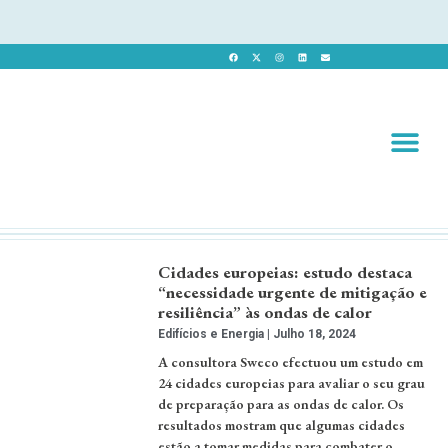
Revista 
Revista Dig
Cidades europeias: estudo destaca
“necessidade urgente de mitigação e
resiliência” às ondas de calor
Edifícios e Energia
Julho 18, 2024
A consultora Sweco efectuou um estudo em
24 cidades europeias para avaliar o seu grau
de preparação para as ondas de calor. Os
resultados mostram que algumas cidades
estão a tomar medidas para combater o