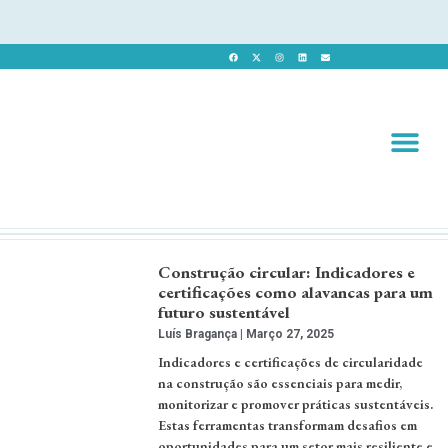
Revista 
Revista Dig
Construção circular: Indicadores e
certificações como alavancas para um
futuro sustentável
Luís Bragança
Março 27, 2025
Indicadores e certificações de circularidade
na construção são essenciais para medir,
monitorizar e promover práticas sustentáveis.
Estas ferramentas transformam desafios em
oportunidades para um setor mais resiliente e