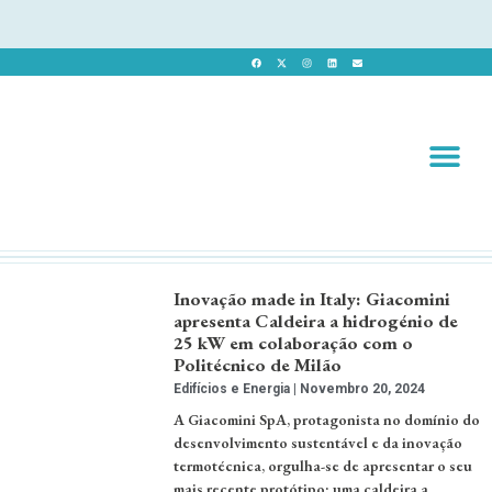
Revista 
Revista Dig
Inovação made in Italy: Giacomini
apresenta Caldeira a hidrogénio de
25 kW em colaboração com o
Politécnico de Milão
Edifícios e Energia
Novembro 20, 2024
A Giacomini SpA, protagonista no domínio do
desenvolvimento sustentável e da inovação
termotécnica, orgulha-se de apresentar o seu
mais recente protótipo: uma caldeira a