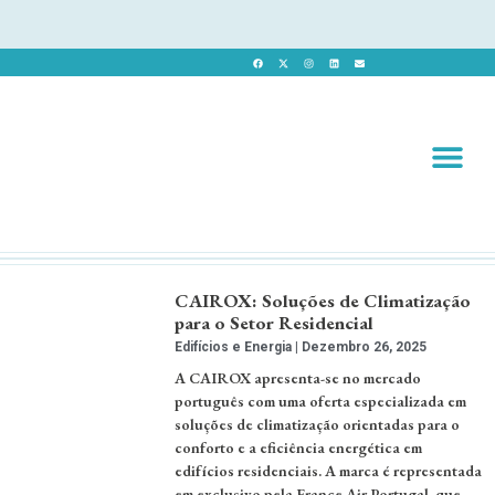
Revista 
Revista Dig
CAIROX: Soluções de Climatização
para o Setor Residencial
Edifícios e Energia
Dezembro 26, 2025
A CAIROX apresenta-se no mercado
português com uma oferta especializada em
soluções de climatização orientadas para o
conforto e a eficiência energética em
edifícios residenciais. A marca é representada
em exclusivo pela France Air Portugal, que