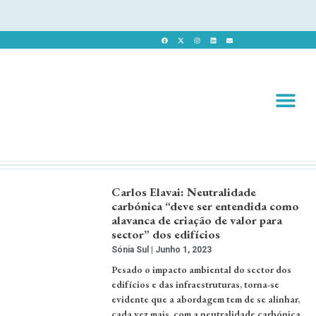
Revista 
Revista Dig
Carlos Elavai: Neutralidade
carbónica “deve ser entendida como
alavanca de criação de valor para
sector” dos edifícios
Sónia Sul
Junho 1, 2023
Pesado o impacto ambiental do sector dos
edifícios e das infraestruturas, torna-se
evidente que a abordagem tem de se alinhar,
cada vez mais, com a neutralidade carbónica.