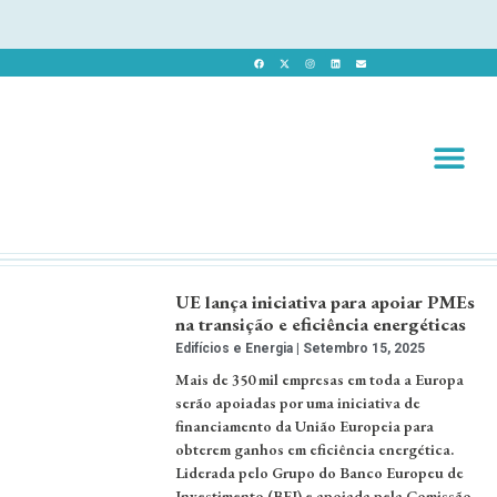
Revista 
Revista Dig
UE lança iniciativa para apoiar PMEs
na transição e eficiência energéticas
Edifícios e Energia
Setembro 15, 2025
Mais de 350 mil empresas em toda a Europa
serão apoiadas por uma iniciativa de
financiamento da União Europeia para
obterem ganhos em eficiência energética.
Liderada pelo Grupo do Banco Europeu de
Investimento (BEI) e apoiada pela Comissão