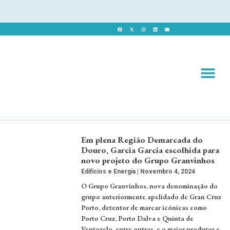
Revista 
Revista Dig
Em plena Região Demarcada do
Douro, Garcia Garcia escolhida para
novo projeto do Grupo Granvinhos
Edifícios e Energia
Novembro 4, 2024
O Grupo Granvinhos, nova denominação do
grupo anteriormente apelidado de Gran Cruz
Porto, detentor de marcar icónicas como
Porto Cruz, Porto Dalva e Quinta de
Ventozelo, entre outras, e o maior produtor e