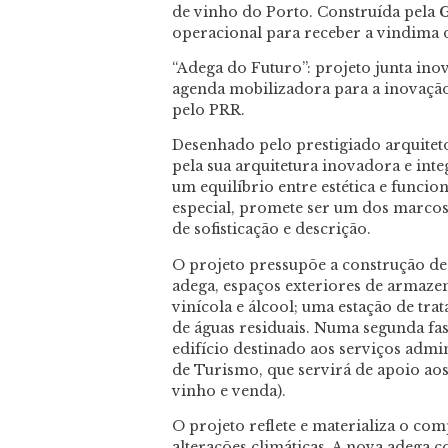
de vinho do Porto. Construída pela
G
operacional para receber a vindima
“Adega do Futuro”: projeto junta ino
agenda mobilizadora para a inovação
pelo PRR.
Desenhado pelo prestigiado arquitet
pela sua arquitetura inovadora e in
um equilíbrio entre estética e funcio
especial, promete ser um dos marco
de sofisticação e descrição.
O projeto pressupõe a construção de v
adega, espaços exteriores de armaze
vinícola e álcool; uma estação de tr
de águas residuais. Numa segunda fas
edifício destinado aos serviços admin
de Turismo, que servirá de apoio aos 
vinho e venda).
O projeto reflete e materializa o c
alterações climáticas. A nova adega c