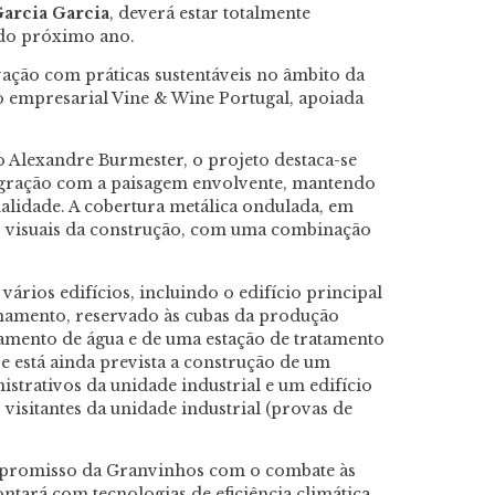
arcia Garcia
, deverá estar totalmente
 do próximo ano.
vação com práticas sustentáveis no âmbito da
 empresarial Vine & Wine Portugal, apoiada
o Alexandre Burmester, o projeto destaca-se
tegração com a paisagem envolvente, mantendo
nalidade. A cobertura metálica ondulada, em
s visuais da construção, com uma combinação
ários edifícios, incluindo o edifício principal
namento, reservado às cubas da produção
atamento de água e de uma estação de tratamento
e está ainda prevista a construção de um
istrativos da unidade industrial e um edifício
visitantes da unidade industrial (provas de
ompromisso da Granvinhos com o combate às
ontará com tecnologias de eficiência climática,