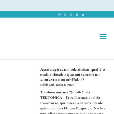
Revista 
Revista Dig
Associações na Tektónica: qual é o
maior desafio que enfrentam no
contexto dos edifícios?
Sónia Sul
Maio 8, 2023
Terminou ontem a 25.ª edição da
TEKTÓNICA – Feira Internacional da
Construção, que esteve a decorrer desde
quinta-feira na FIL, no Parque das Nações,
uma edição praticamente duplicou a área