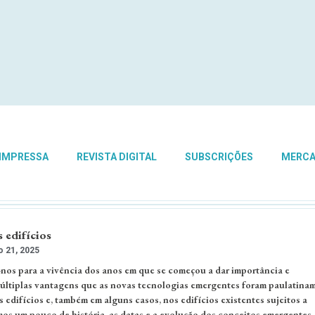
 IMPRESSA
REVISTA DIGITAL
SUBSCRIÇÕES
MERC
s edifícios
 21, 2025
-nos para a vivência dos anos em que se começou a dar importância e
últiplas vantagens que as novas tecnologias emergentes foram paulatina
edifícios e, também em alguns casos, nos edifícios existentes sujeitos a
s um pouco de história, as datas e a evolução dos conceitos emergentes.