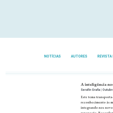
NOTÍCIAS
AUTORES
REVISTA
A inteligência no
Serafín Graña
Outubro
Este tema transporta
reconhecimento às m
integrando nos novos 
renovação. Recordemo