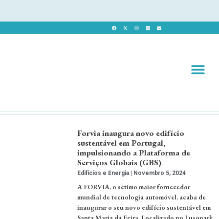
Revista 
Revista Dig
Forvia inaugura novo edifício
sustentável em Portugal,
impulsionando a Plataforma de
Serviços Globais (GBS)
Edifícios e Energia
Novembro 5, 2024
A FORVIA, o sétimo maior fornecedor
mundial de tecnologia automóvel, acaba de
inaugurar o seu novo edifício sustentável em
Santa Maria da Feira. Localizado no Lusopark