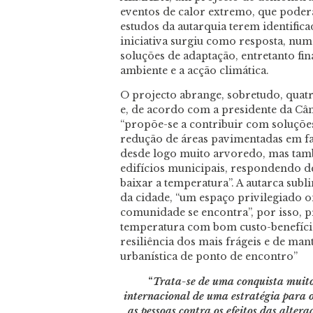
eventos de calor extremo, que poderá
estudos da autarquia terem identificad
iniciativa surgiu como resposta, nu
soluções de adaptação, entretanto f
ambiente e a acção climática.
O projecto abrange, sobretudo, quatr
e, de acordo com a presidente da Câ
“propõe-se a contribuir com soluçõ
redução de áreas pavimentadas em fav
desde logo muito arvoredo, mas tam
edifícios municipais, respondendo d
baixar a temperatura”. A autarca sub
da cidade, “um espaço privilegiado 
comunidade se encontra”, por isso, p
temperatura com bom custo-benefíci
resiliência dos mais frágeis e de man
urbanística de ponto de encontro”
“
Trata-se de uma conquista muit
internacional de uma estratégia para o
as pessoas contra os efeitos das alter