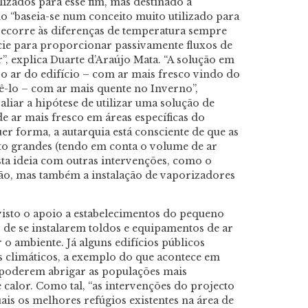
lizados para esse fim, mas destinado a
o “baseia-se num conceito muito utilizado para
e recorre às diferenças de temperatura sempre
fície para proporcionar passivamente fluxos de
, explica Duarte d’Araújo Mata. “A solução em
r o ar do edifício – com ar mais fresco vindo do
-lo – com ar mais quente no Inverno”,
aliar a hipótese de utilizar uma solução de
e ar mais fresco em áreas específicas do
uer forma, a autarquia está consciente de que as
to grandes (tendo em conta o volume de ar
esta ideia com outras intervenções, como o
o, mas também a instalação de vaporizadores
isto o apoio a estabelecimentos do pequeno
o de se instalarem toldos e equipamentos de ar
o ambiente. Já alguns edifícios públicos
s climáticos, a exemplo do que acontece em
poderem abrigar as populações mais
 calor. Como tal, “as intervenções do projecto
ais os melhores refúgios existentes na área de