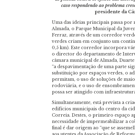
caso respondendo ao problema cresc
presidente da C
Uma das ideias principais passa por 
Almada, o Parque Municipal da Juve
Ferraz, através de um corredor verd
verdes criam em conjunto um contínu
0,5 km). Este corredor incorpora vári
o director do departamento de Inter
câmara municipal de Almada, Duarte d
“a despavimentação de uma parte signi
substituição por espaços verdes, o 
permitam, o uso de soluções de maior
rodoviária, e o uso de ensombramen
possa ser atingido com infraestrutura
Simultaneamente, está prevista a cri
edifícios municipais do centro da ci
Correia. Destes, o primeiro espaço a
necessidade de impermeabilizar a cobe
final é dar origem ao “que se assem
aos utentes da Associação de Reform