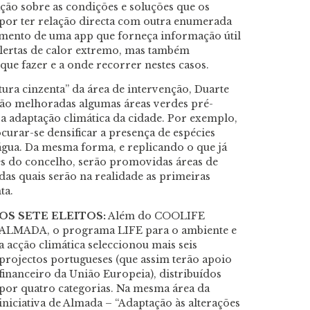
ção sobre as condições e soluções que os
por ter relação directa com outra enumerada
nto de uma app que forneça informação útil
lertas de calor extremo, mas também
ue fazer e a onde recorrer nestes casos.
tura cinzenta” da área de intervenção, Duarte
rão melhoradas algumas áreas verdes pré-
a adaptação climática da cidade. Por exemplo,
curar-se densificar a presença de espécies
gua. Da mesma forma, e replicando o que já
des do concelho, serão promovidas áreas de
das quais serão na realidade as primeiras
ta.
OS SETE ELEITOS:
Além do COOLIFE
ALMADA, o programa LIFE para o ambiente e
a acção climática seleccionou mais seis
projectos portugueses (que assim terão apoio
financeiro da União Europeia), distribuídos
por quatro categorias. Na mesma área da
iniciativa de Almada – “Adaptação às alterações