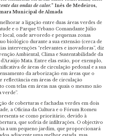
ente das ondas de calor.
” Inês de Medeiros,
âmara Municipal de Almada
melhorar a ligação entre duas áreas verdes de
ntude e o Parque Urbano Comandante Júlio
e local, onde arvoredo e pequenas zonas
o biológico durante a sua extensão (cerca de
as intervenções “relevantes e inovadoras”, diz
venção Ambiental, Clima e Sustentabilidade da
’Araújo Mata. Entre elas estão, por exemplo,
ficativa de áreas de circulação pedonal e a sua
adensamento da arborização em áreas que o
 reflectância em áreas de circulação
to com telas em áreas nas quais o mesmo não
 verde”.
ação de coberturas e fachadas verdes em dois
dade, a Oficina da Cultura e o Fórum Romeu
presenta-se como prioritário, devido à
rtura, que sofria de infiltrações. O objectivo
elha a um pequeno jardim, que proporcionará
ados adjacente uma melhor estada, mas