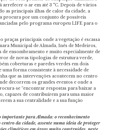
 arrefecer o ar em até 3 °C. Depois de vários
o as principais ilhas de calor da cidade, a
ma procura por um conjunto de possíveis
inanciadas pelo programa europeu LIFE para o
o praças principais onde a vegetação é escassa
mara Municipal de Almada, Inês de Medeiros,
es de ensombramento e muito especialmente de
or de novas tipologias de estrutura verde,
bém coberturas e paredes verdes em dois
e uma forma consistente à necessidade de
linha que as intervenções acontecem no centro
onde decorrem os grandes eventos e onde a
rocura-se “encontrar respostas para baixar a
o, capazes de contribuírem para uma maior
terem a sua centralidade e a sua função
o importante para Almada: o reconhecimento
 centro da cidade, assente numa ideia de proteger
ações climáticas em áreas muito construídas, neste