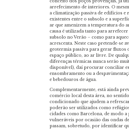
conceito dos poços provençais, já uti
arrefecimento de interiores. O mesm
a climatização passiva de edifícios 
existentes entre o subsolo e a super
ar que amenizem a temperatura do ar”
causa é utilizada tanto para arrefece
subsolo no Verão – como para aquecê
acrescenta. Neste caso pretende-se av
geotermia passiva para gerar fluxos d
espaço público, ao ar livre. De qualq
diferenças térmicas nunca serão mui
disponível), daí procurar conciliar 
ensombramento ou a despavimentaçã
e bebedouros de água.
Complementarmente, está ainda prev
comércio local desta área, no sentid
condicionado que ajudem a refrescar 
poderão ser utilizados como refúgio
cidades como Barcelona, de modo a 
vulneráveis por ocasião das ondas de
passam, sobretudo, por identificar qu