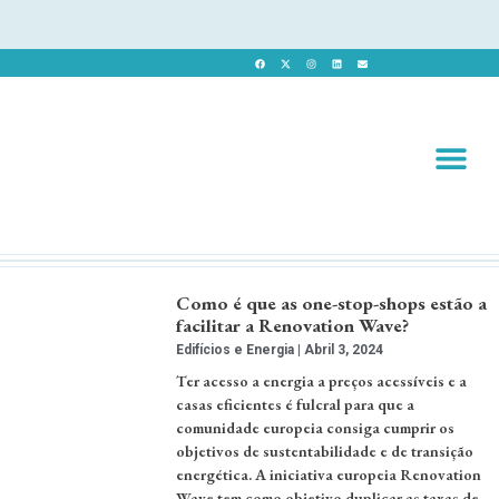
Revista 
Revista Dig
Como é que as one-stop-shops estão a
facilitar a Renovation Wave?
Edifícios e Energia
Abril 3, 2024
Ter acesso a energia a preços acessíveis e a
casas eficientes é fulcral para que a
comunidade europeia consiga cumprir os
objetivos de sustentabilidade e de transição
energética. A iniciativa europeia Renovation
Wave tem como objetivo duplicar as taxas de