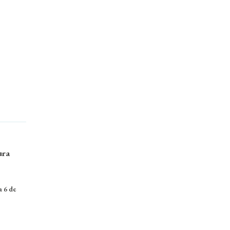
ura
a 6 de