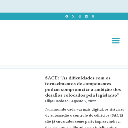
Revista 
Revista Dig
SACE: “As dificuldades com os
fornecimentos de componentes
podem comprometer a ambição dos
desafios colocados pela legislação”
Filipa Cardoso
Agosto 2, 2022
Num mundo cada vez mais digital, os sistemas
de automação e controlo de edifícios (SACE)
são já encarados como parte imprescindível
de um parque edificado mais inteligente e