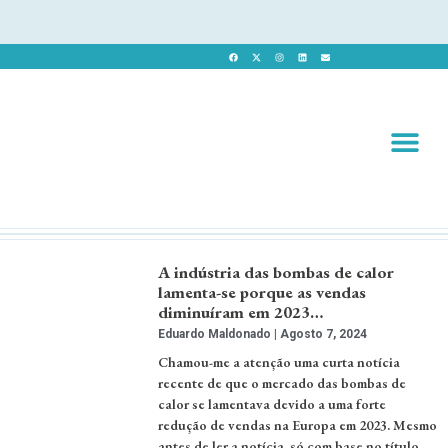
Revista 
Revista Dig
A indústria das bombas de calor
lamenta-se porque as vendas
diminuíram em 2023…
Eduardo Maldonado
Agosto 7, 2024
Chamou-me a atenção uma curta notícia
recente de que o mercado das bombas de
calor se lamentava devido a uma forte
redução de vendas na Europa em 2023. Mesmo
antes de ler a notícia, só com base no título,