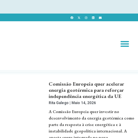
Revista 
Revista Dig
Comissão Europeia quer acelerar
energia geotérmica para reforçar
independência energética da UE
Rita Galego
Maio 14, 2026
A Comissão Europeia quer investir no
desenvolvimento da energia geotérmica como
parte da resposta à crise energética e à
instabilidade geopolítica internacional. A
aposta surge integrada no novo