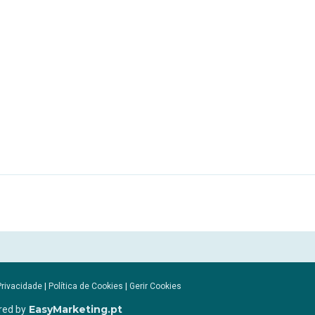
Privacidade
|
Política de Cookies
|
Gerir Cookies
EasyMarketing.pt
red by