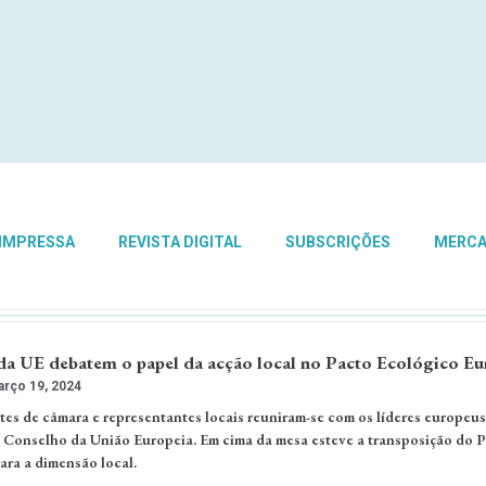
 IMPRESSA
REVISTA DIGITAL
SUBSCRIÇÕES
MERC
 da UE debatem o papel da acção local no Pacto Ecológico E
rço 19, 2024
tes de câmara e representantes locais reuniram-se com os líderes europeus
 Conselho da União Europeia. Em cima da mesa esteve a transposição do 
ra a dimensão local.