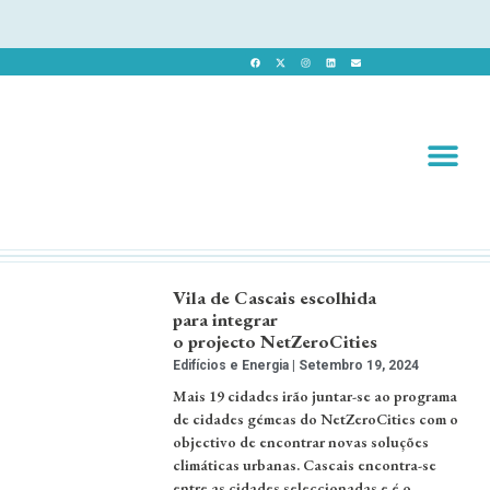
Revista 
Revista Dig
Vila de Cascais escolhida
para integrar
o projecto NetZeroCities
Edifícios e Energia
Setembro 19, 2024
Mais 19 cidades irão juntar-se ao programa
de cidades gémeas do NetZeroCities com o
objectivo de encontrar novas soluções
climáticas urbanas. Cascais encontra-se
entre as cidades seleccionadas e é o