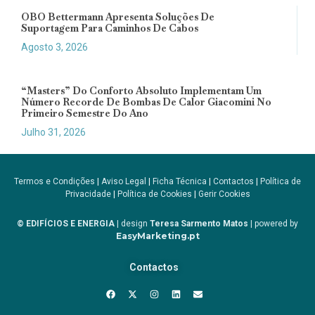
OBO Bettermann Apresenta Soluções De
Suportagem Para Caminhos De Cabos
Agosto 3, 2026
“Masters” Do Conforto Absoluto Implementam Um
Número Recorde De Bombas De Calor Giacomini No
Primeiro Semestre Do Ano
Julho 31, 2026
Termos e Condições
|
Aviso Legal
|
Ficha Técnica
|
Contactos
|
Política de
Privacidade
|
Política de Cookies
|
Gerir Cookies
© EDIFÍCIOS E ENERGIA
| design
Teresa Sarmento Matos
| powered by
EasyMarketing.pt
Contactos