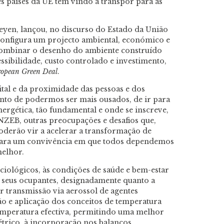
es países da UE têm vindo a transpor para as
eyen, lançou, no discurso do Estado da União
configura um projecto ambiental, económico e
 combinar o desenho do ambiente construído
essibilidade, custo controlado e investimento,
opean Green Deal
.
ital e da proximidade das pessoas e dos
nto de podermos ser mais ousados, de ir para
nergética, tão fundamental e onde se inscreve,
ZEB, outras preocupações e desafios que,
derão vir a acelerar a transformação de
ara um convivência em que todos dependemos
melhor.
ciológicos, às condições de saúde e bem-estar
s seus ocupantes, designadamente quanto a
or transmissão via aerossol de agentes
ção e aplicação dos conceitos de temperatura
temperatura efectiva, permitindo uma melhor
trico, à incorporação nos balanços