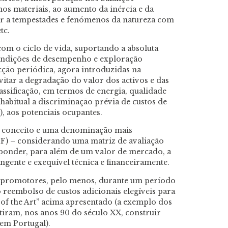
os materiais, ao aumento da inércia e da
uer a tempestades e fenómenos da natureza com
tc.
m o ciclo de vida, suportando a absoluta
ondições de desempenho e exploração
ecção periódica, agora introduzidas na
vitar a degradação do valor dos activos e das
lassificação, em termos de energia, qualidade
habitual a discriminação prévia de custos de
 aos potenciais ocupantes.
m conceito e uma denominação mais
F) – considerando uma matriz de avaliação
sponder, para além de um valor de mercado, a
gente e exequível técnica e financeiramente.
s promotores, pelo menos, durante um período
reembolso de custos adicionais elegíveis para
 of the Art” acima apresentado (a exemplo dos
tiram, nos anos 90 do século XX, construir
 em Portugal).