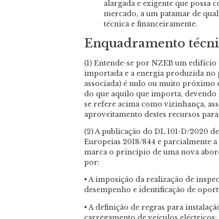
alargada e exigente que possa 
mercado, a um patamar de quali
técnica e financeiramente.
Enquadramento técni
(1) Entende-se por NZEB um edifício 
importada e a energia produzida no p
associada) é nulo ou muito próximo 
do que aquilo que importa, devendo e
se refere acima como vizinhança, as
aproveitamento destes recursos para 
(2) A publicação do DL 101-D/2020 de
Europeias 2018/844 e parcialmente a
marca o princípio de uma nova abo
por:
• A imposição da realização de inspe
desempenho e identificação de opor
• A definição de regras para instalaçã
carregamento de veículos eléctricos;