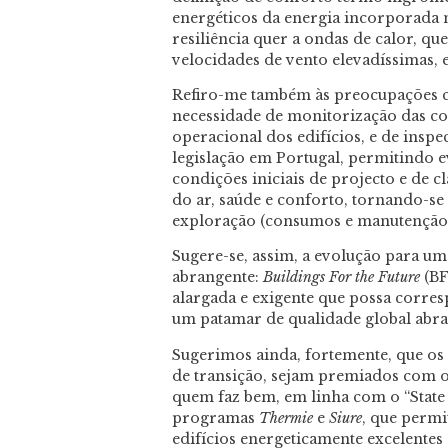
energéticos da energia incorporada n
resiliência quer a ondas de calor, q
velocidades de vento elevadíssimas, e
Refiro-me também às preocupações co
necessidade de monitorização das c
operacional dos edifícios, e de insp
legislação em Portugal, permitindo e
condições iniciais de projecto e de c
do ar, saúde e conforto, tornando-se 
exploração (consumos e manutenção),
Sugere-se, assim, a evolução para u
abrangente:
Buildings For the Future
(BF
alargada e exigente que possa corre
um patamar de qualidade global abran
Sugerimos ainda, fortemente, que o
de transição, sejam premiados com o 
quem faz bem, em linha com o “State
programas
Thermie
e
Siure
, que permi
edifícios energeticamente excelentes