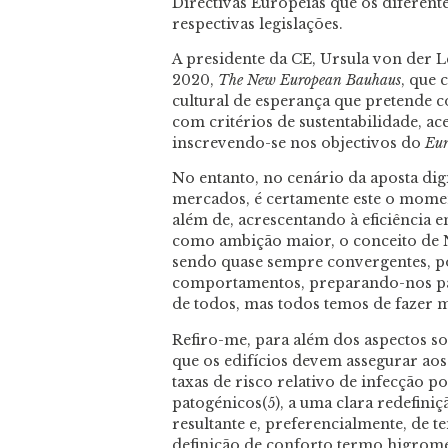
Directivas Europeias que os diferent
respectivas legislações.
A presidente da CE, Ursula von der L
2020,
The New European Bauhaus
, que 
cultural de esperança que pretende
com critérios de sustentabilidade, ac
inscrevendo-se nos objectivos do
Eur
No entanto, no cenário da aposta dig
mercados, é certamente este o mome
além de, acrescentando à eficiência e
como ambição maior, o conceito de N
sendo quase sempre convergentes, po
comportamentos, preparando-nos p
de todos, mas todos temos de fazer 
Refiro-me, para além dos aspectos so
que os edifícios devem assegurar ao
taxas de risco relativo de infecção p
patogénicos(5), a uma clara redefini
resultante e, preferencialmente, de 
definição de conforto termo higromé