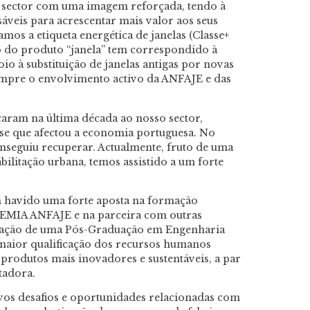
 sector com uma imagem reforçada, tendo à
áveis para acrescentar mais valor aos seus
amos a etiqueta energética de janelas (Classe+
o do produto “janela” tem correspondido à
o à substituição de janelas antigas por novas
 sempre o envolvimento activo da ANFAJE e das
caram na última década ao nosso sector,
se que afectou a economia portuguesa. No
conseguiu recuperar. Actualmente, fruto de uma
bilitação urbana, temos assistido a um forte
em havido uma forte aposta na formação
DEMIA ANFAJE e na parceira com outras
criação de uma Pós-Graduação em Engenharia
aior qualificação dos recursos humanos
 produtos mais inovadores e sustentáveis, a par
tadora.
vos desafios e oportunidades relacionadas com