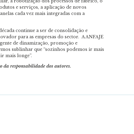
lar, a robotização dos processos de fabrico, o
dutos e serviços, a aplicação de novos
janelas cada vez mais integradas com a
écada continue a ser de consolidação e
novador para as empresas do sector. A ANFAJE
agente de dinamização, promoção e
emos sublinhar que “sozinhos podemos ir mais
r mais longe”.
ão da responsabilidade dos autores.