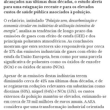
alcançados nas últimas duas décadas, o estudo alerta
para uma estagnação recente e para os elevados
custos de saúde pública associados à poluição.
O relatório, intitulado
“Poluição zero, descarbonização e
economia circular em indústrias de utilização intensiva de
energia”
, analisa as tendências de longo prazo das
emissões de gases com efeito de estufa (GEE) e dos
principais poluentes atmosféricos. As conclusões
mostram que estes sectores são responsáveis por cerca
de 27% das emissões industriais de gases com efeito de
estufa da União Europeia, bem como por uma parcela
significativa de poluentes como os óxidos de enxofre
(SOx) e os óxidos de azoto (NOx).
Apesar de as emissões destas indústrias terem
diminuído cerca de 42% nas últimas duas décadas, e de
se registarem reduções relevantes em substâncias como
dioxinas (63%), níquel (64%) e NOx (55%), os custos
externos da poluição mantêm-se elevados, estimando-se
em cerca de 73 mil milhões de euros anuais. A AEA
considera que uma transformação industrial orientada