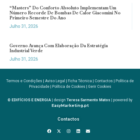
“Masters” Do Conforto Absoluto Implementam Um
Número Recorde De Bombas De Calor Giacomini No
Primeiro Semestre Do Ano
Julho 31, 2026
Governo Avança Com Elaboração Da Estratégia
Industrial Verde
Julho 31, 2026
Termos e Condições
|
Aviso Legal
|
Ficha Técnica
|
Contactos
|
Política de
Privacidade
|
Política de Cookies
|
Gerir Cookies
© EDIFÍCIOS E ENERGIA
| design
Teresa Sarmento Matos
| powered by
EasyMarketing.pt
Contactos