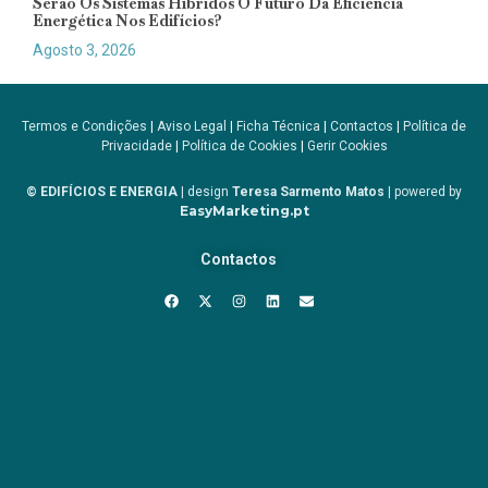
Serão Os Sistemas Híbridos O Futuro Da Eficiência
Energética Nos Edifícios?
Agosto 3, 2026
Termos e Condições
|
Aviso Legal
|
Ficha Técnica
|
Contactos
|
Política de
Privacidade
|
Política de Cookies
|
Gerir Cookies
© EDIFÍCIOS E ENERGIA
| design
Teresa Sarmento Matos
| powered by
EasyMarketing.pt
Contactos