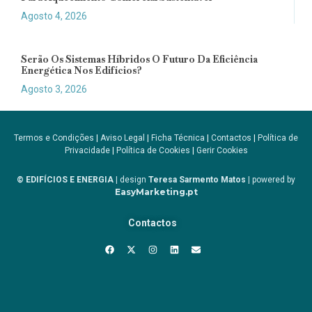
Agosto 4, 2026
Serão Os Sistemas Híbridos O Futuro Da Eficiência
Energética Nos Edifícios?
Agosto 3, 2026
Termos e Condições
|
Aviso Legal
|
Ficha Técnica
|
Contactos
|
Política de
Privacidade
|
Política de Cookies
|
Gerir Cookies
© EDIFÍCIOS E ENERGIA
| design
Teresa Sarmento Matos
| powered by
EasyMarketing.pt
Contactos