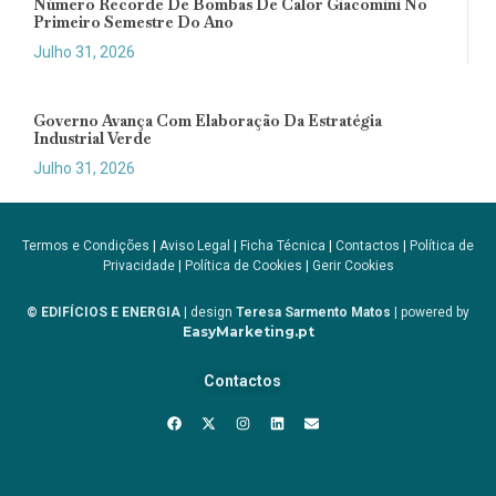
Número Recorde De Bombas De Calor Giacomini No
Primeiro Semestre Do Ano
Julho 31, 2026
Governo Avança Com Elaboração Da Estratégia
Industrial Verde
Julho 31, 2026
Termos e Condições
|
Aviso Legal
|
Ficha Técnica
|
Contactos
|
Política de
Privacidade
|
Política de Cookies
|
Gerir Cookies
© EDIFÍCIOS E ENERGIA
| design
Teresa Sarmento Matos
| powered by
EasyMarketing.pt
Contactos