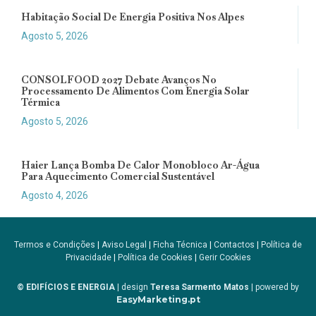
Habitação Social De Energia Positiva Nos Alpes
Agosto 5, 2026
CONSOLFOOD 2027 Debate Avanços No
Processamento De Alimentos Com Energia Solar
Térmica
Agosto 5, 2026
Haier Lança Bomba De Calor Monobloco Ar-Água
Para Aquecimento Comercial Sustentável
Agosto 4, 2026
Termos e Condições
|
Aviso Legal
|
Ficha Técnica
|
Contactos
|
Política de
Privacidade
|
Política de Cookies
|
Gerir Cookies
© EDIFÍCIOS E ENERGIA
| design
Teresa Sarmento Matos
| powered by
EasyMarketing.pt