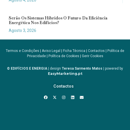
Agosto 4, 2026
Serão Os Sistemas Híbridos O Futuro Da Eficiência
Energética Nos Edifícios?
Agosto 3, 2026
Termos e Condições
|
Aviso Legal
|
Ficha Técnica
|
Contactos
|
Política de
Privacidade
|
Política de Cookies
|
Gerir Cookies
© EDIFÍCIOS E ENERGIA
| design
Teresa Sarmento Matos
| powered by
EasyMarketing.pt
Contactos