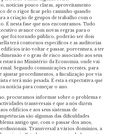
o, notícias pouco claras, aproveitamento
sco de o rigor ficar pelo caminho quando
ara a criação de grupos de trabalho com o
nto. É nesta fase que nos encontramos. Tudo
Executivo avance com novas regras para o
 que foi tornado público, poderão ser dois
lla terá contornos específicos e as auditorias
difícios irão voltar e passar, porventura, a ter
 dimensão e o grau de risco associado aos seus
a estará no Ministério da Economia, onde vai
ormal. Segundo comunicações recentes, para
 ajustar procedimentos, a fiscalização por via
sta e terá mão pesada. É esta a expectativa que
oa notícia para começar o ano.
lho, procuramos informar sobre o problema e
actividades transversais e que a nós dizem
aos edifícios e aos seus sistemas de
competências são algumas das dificuldades
blema antigo que, com o passar dos anos,
profissionais. Transversal a vários domínios, a