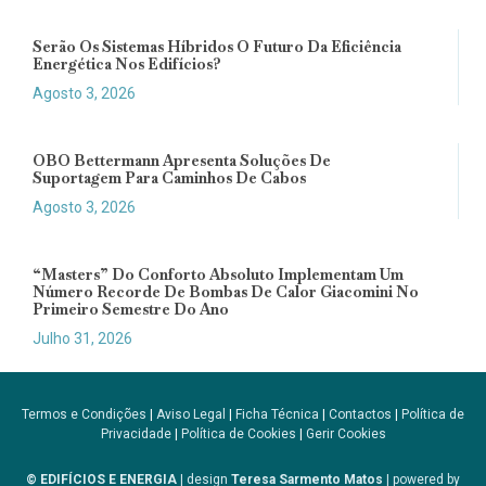
Serão Os Sistemas Híbridos O Futuro Da Eficiência
Energética Nos Edifícios?
Agosto 3, 2026
OBO Bettermann Apresenta Soluções De
Suportagem Para Caminhos De Cabos
Agosto 3, 2026
“Masters” Do Conforto Absoluto Implementam Um
Número Recorde De Bombas De Calor Giacomini No
Primeiro Semestre Do Ano
Julho 31, 2026
Termos e Condições
|
Aviso Legal
|
Ficha Técnica
|
Contactos
|
Política de
Privacidade
|
Política de Cookies
|
Gerir Cookies
© EDIFÍCIOS E ENERGIA
| design
Teresa Sarmento Matos
| powered by