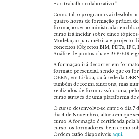
e ao trabalho colaborativo.”
Como tal, o programa vai desdobrar-
quatro horas de formação prática dem
formação serão ministradas em bloco
curso irá incidir sobre cinco tópico
Modelação paramétrica e projecto dig
conceitos (Objectos BIM, PDTs, IFC, 
Análise de pontos chave BEP/EIR e ge
A formação irá decorrer em formato 
formato presencial, sendo que os fo
OERN, em Lisboa, ou à sede da OERN,
também de forma síncrona, mas num
realizados de forma assíncrona, pel
curso através de uma plataforma de
O curso desenvolve-se entre o dia 7 d
dia 4 de Novembro, altura em que ser
curso. A formação é certificada pel
curso, os formadores, bem como sob
Ordem estão disponíveis
aqui
.