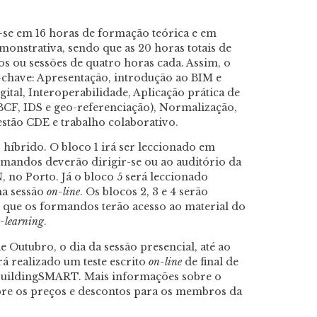
se em 16 horas de formação teórica e em
onstrativa, sendo que as 20 horas totais de
s ou sessões de quatro horas cada. Assim, o
s-chave: Apresentação, introdução ao BIM e
ital, Interoperabilidade, Aplicação prática de
BCF, IDS e geo-referenciação), Normalização,
stão CDE e trabalho colaborativo.
híbrido. O bloco 1 irá ser leccionado em
rmandos deverão dirigir-se ou ao auditório da
 no Porto. Já o bloco 5 será leccionado
a sessão
on-line
. Os blocos 2, 3 e 4 serão
o que os formandos terão acesso ao material do
e-learning
.
e Outubro, o dia da sessão presencial, até ao
á realizado um teste escrito
on-line
de final de
a buildingSMART. Mais informações sobre o
re os preços e descontos para os membros da