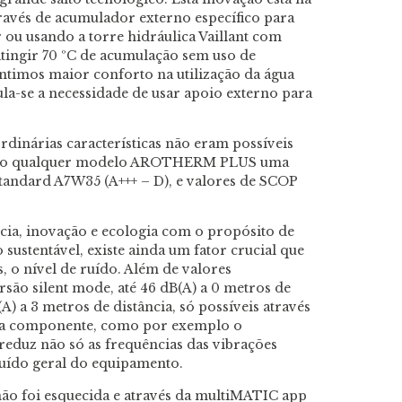
avés de acumulador externo específico para
u usando a torre hidráulica Vaillant com
tingir 70 ºC de acumulação sem uso de
antimos maior conforto na utilização da água
ula-se a necessidade de usar apoio externo para
rdinárias características não eram possíveis
uindo qualquer modelo AROTHERM PLUS uma
 standard A7W35 (A+++ – D), e valores de SCOP
cia, inovação e ecologia com o propósito de
 sustentável, existe ainda um fator crucial que
 o nível de ruído. Além de valores
são silent mode, até 46 dB(A) a 0 metros de
(A) a 3 metros de distância, só possíveis através
ada componente, como por exemplo o
reduz não só as frequências das vibrações
ruído geral do equipamento.
ão foi esquecida e através da multiMATIC app