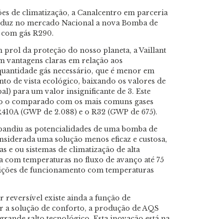
es de climatização, a Canalcentro em parceria
roduz no mercado Nacional a nova Bomba de
com gás R290.
 prol da proteção do nosso planeta, a Vaillant
m vantagens claras em relação aos
a quantidade gás necessário, que é menor em
nto de vista ecológico, baixando os valores de
) para um valor insignificante de 3. Este
do o comparado com os mais comuns gases
410A (GWP de 2.088) e o R32 (GWP de 675).
xpandiu as potencialidades de uma bomba de
onsiderada uma solução menos eficaz e custosa,
as e ou sistemas de climatização de alta
a com temperaturas no fluxo de avanço até 75
ções de funcionamento com temperaturas
eversível existe ainda a função de
ar a solução de conforto, a produção de AQS
rande salto tecnológico. Esta inovação está na