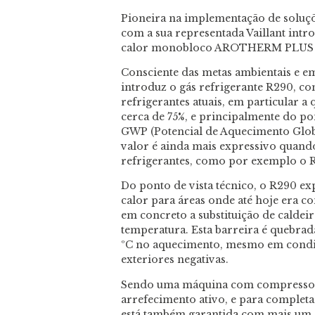
Pioneira na implementação de soluçõ
com a sua representada Vaillant int
calor monobloco AROTHERM PLUS 
Consciente das metas ambientais e em
introduz o gás refrigerante R290, co
refrigerantes atuais, em particular 
cerca de 75%, e principalmente do po
GWP (Potencial de Aquecimento Global
valor é ainda mais expressivo quan
refrigerantes, como por exemplo o R
Do ponto de vista técnico, o R290 e
calor para áreas onde até hoje era c
em concreto a substituição de caldeir
temperatura. Esta barreira é quebrad
ºC no aquecimento, mesmo em condi
exteriores negativas.
Sendo uma máquina com compressor r
arrefecimento ativo, e para complet
está também garantida com mais um g