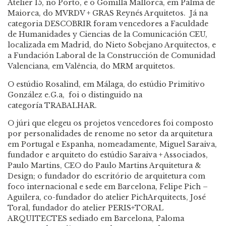
Atelier 15, no Porto, e o Gomilla Mallorca, em Palma de
Maiorca, do MVRDV + GRAS Reynés Arquitetos. Já na
categoria DESCOBRIR foram vencedores a Faculdade
de Humanidades y Ciencias de la Comunicación CEU,
localizada em Madrid, do Nieto Sobejano Arquitectos, e
a Fundación Laboral de la Construcción de Comunidad
Valenciana, em Valência, do MRM arquitetos.
O estúdio
Rosalind,
em Málaga, do estúdio
Primitivo
González e.G.a,
foi o distinguido na
categoría
TRABALHAR
.
O júri que elegeu os projetos vencedores foi composto
por personalidades de renome no setor da arquitetura
em Portugal e Espanha, nomeadamente, Miguel Saraiva,
fundador e arquiteto do estúdio Saraiva + Associados,
Paulo Martins, CEO do Paulo Martins Arquitetura &
Design; o fundador do escritório de arquitetura com
foco internacional e sede em Barcelona, Felipe Pich –
Aguilera, co-fundador do atelier PichArquitects, José
Toral, fundador do atelier PERIS+TORAL
ARQUITECTES sediado em Barcelona, Paloma