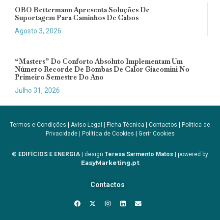
OBO Bettermann Apresenta Soluções De
Suportagem Para Caminhos De Cabos
Agosto 3, 2026
“Masters” Do Conforto Absoluto Implementam Um
Número Recorde De Bombas De Calor Giacomini No
Primeiro Semestre Do Ano
Julho 31, 2026
Termos e Condições
|
Aviso Legal
|
Ficha Técnica
|
Contactos
|
Política de
Privacidade
|
Política de Cookies
|
Gerir Cookies
© EDIFÍCIOS E ENERGIA
| design
Teresa Sarmento Matos
| powered by
EasyMarketing.pt
Contactos