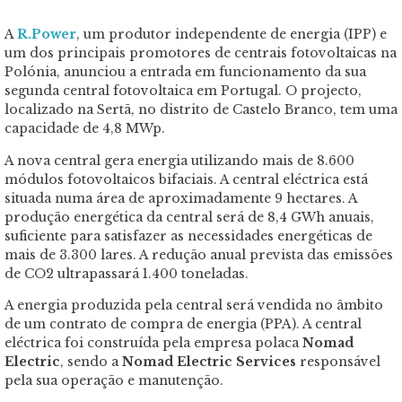
A
R.Power
, um produtor independente de energia (IPP) e
um dos principais promotores de centrais fotovoltaicas na
Polónia, anunciou a entrada em funcionamento da sua
segunda central fotovoltaica em Portugal. O projecto,
localizado na Sertã, no distrito de Castelo Branco, tem uma
capacidade de 4,8 MWp.
A nova central gera energia utilizando mais de 8.600
m
ó
dulos fotovoltaicos bifaciais. A central el
é
ctrica est
á
situada numa área de aproximadamente 9 hectares. A
produçã
o energ
é
tica da central será de 8,4 GWh anuais,
suficiente para satisfazer as necessidades energ
é
ticas de
mais de 3.300 lares. A redução anual prevista das emissões
de CO2 ultrapassará 1.400 toneladas.
A energia produzida pela central será vendida no âmbito
de um contrato de compra de energia (PPA). A central
el
é
ctrica foi construída pela empresa polaca
Nomad
Electric
, sendo a
Nomad Electric Services
responsável
pela sua operação e manutençã
o.