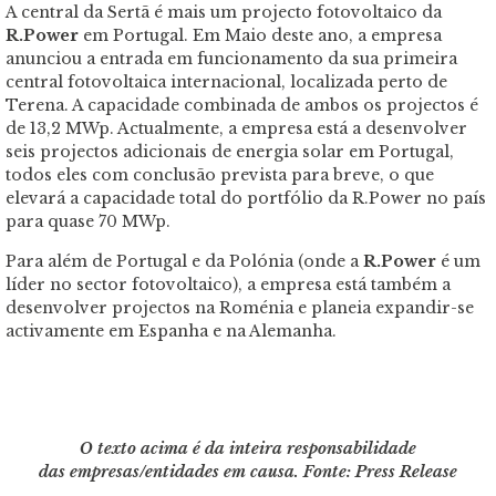
A central da Sertã
é
mais um projecto fotovoltaico da
R.Power
em Portugal. Em Maio deste ano, a empresa
anunciou a entrada em funcionamento da sua primeira
central fotovoltaica internacional, localizada perto de
Terena. A capacidade combinada de ambos os projectos
é
de 13,2 MWp. Actualmente, a empresa está a desenvolver
seis projectos adicionais de energia solar em Portugal,
todos eles com conclusão prevista para breve, o que
elevará a capacidade total do portfólio da R.Power no país
para quase 70 MWp.
Para al
é
m de Portugal e da Pol
ó
nia (onde a
R.Power
é
um
líder no sector fotovoltaico), a empresa está
tamb
é
m a
desenvolver projectos na Rom
é
nia e planeia expandir-se
activamente em Espanha e na Alemanha.
O texto acima é da inteira responsabilidade
das empresas/entidades em causa.
Fonte: Press Release