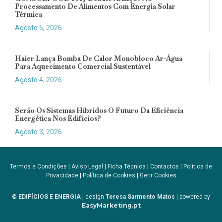
Processamento De Alimentos Com Energia Solar
Térmica
Agosto 5, 2026
Haier Lança Bomba De Calor Monobloco Ar-Água
Para Aquecimento Comercial Sustentável
Agosto 4, 2026
Serão Os Sistemas Híbridos O Futuro Da Eficiência
Energética Nos Edifícios?
Agosto 3, 2026
Termos e Condições
|
Aviso Legal
|
Ficha Técnica
|
Contactos
|
Política de
Privacidade
|
Política de Cookies
|
Gerir Cookies
© EDIFÍCIOS E ENERGIA
| design
Teresa Sarmento Matos
| powered by
EasyMarketing.pt