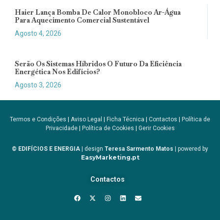
Haier Lança Bomba De Calor Monobloco Ar-Água
Para Aquecimento Comercial Sustentável
Agosto 4, 2026
Serão Os Sistemas Híbridos O Futuro Da Eficiência
Energética Nos Edifícios?
Agosto 3, 2026
Termos e Condições
|
Aviso Legal
|
Ficha Técnica
|
Contactos
|
Política de
Privacidade
|
Política de Cookies
|
Gerir Cookies
© EDIFÍCIOS E ENERGIA
| design
Teresa Sarmento Matos
| powered by
EasyMarketing.pt
Contactos