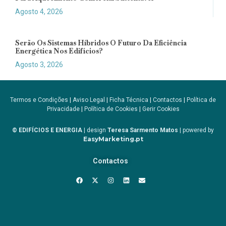
Agosto 4, 2026
Serão Os Sistemas Híbridos O Futuro Da Eficiência
Energética Nos Edifícios?
Agosto 3, 2026
Termos e Condições
|
Aviso Legal
|
Ficha Técnica
|
Contactos
|
Política de
Privacidade
|
Política de Cookies
|
Gerir Cookies
© EDIFÍCIOS E ENERGIA
| design
Teresa Sarmento Matos
| powered by
EasyMarketing.pt
Contactos