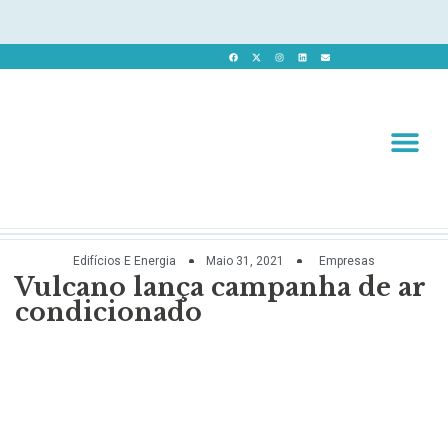
Revista 
Revista Dig
Edifícios E Energia
Maio 31, 2021
Empresas
Vulcano lança campanha de ar
condicionado