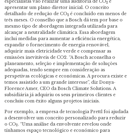
especialistas vão realizar uma auditoria de CO
e
2
apresentar um plano diretor inicial. O conceito
detalhado de redução de CO
é concluído em menos de
2
três meses. O conselho que a Bosch dá tem por base o
mesmo tipo de abordagem integrada utilizada para
alcançar a neutralidade climática. Essa abordagem
inclui medidas para aumentar a eficiência energética,
expandir o fornecimento de energia renovável,
adquirir mais eletricidade verde e compensar as
emissões inevitáveis de CO2. “A Bosch aconselha o
planeamento, seleção e implementação de soluções
adequadas, tendo sempre em consideração as
perspetivas ecológicas e económicas. A procura existe e
temos assistido a um grande interesse”, diz Donya-
Florence Amer, CEO da Bosch Climate Solutions. A
subsidiária já adquiriu os seus primeiros clientes e
concluiu com êxito alguns projetos iniciais.
Por exemplo, a empresa de tecnologia Prettl foi ajudada
a desenvolver um conceito personalizado para reduzir
o CO
. “Uma análise da envolvente revelou onde
2
tínhamos espaço tecnológico e económico para