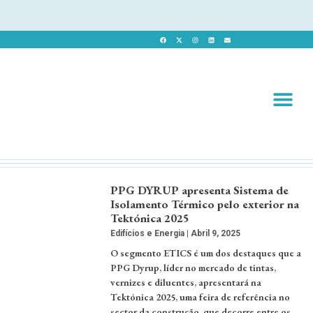
Revista 
Revista Dig
PPG DYRUP apresenta Sistema de
Isolamento Térmico pelo exterior na
Tektónica 2025
Edifícios e Energia
Abril 9, 2025
O segmento ETICS é um dos destaques que a
PPG Dyrup, líder no mercado de tintas,
vernizes e diluentes, apresentará na
Tektónica 2025, uma feira de referência no
sector da construção, que decorre entre os