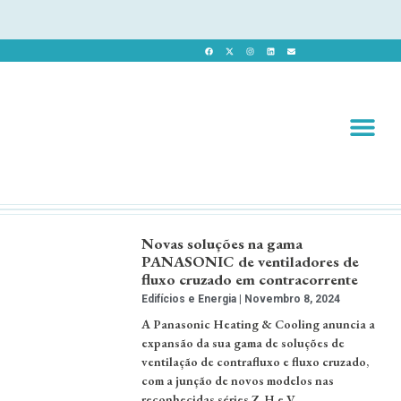
Revista 
Revista Dig
Novas soluções na gama
PANASONIC de ventiladores de
fluxo cruzado em contracorrente
Edifícios e Energia
Novembro 8, 2024
A Panasonic Heating & Cooling anuncia a
expansão da sua gama de soluções de
ventilação de contrafluxo e fluxo cruzado,
com a junção de novos modelos nas
reconhecidas séries Z, H e V. …