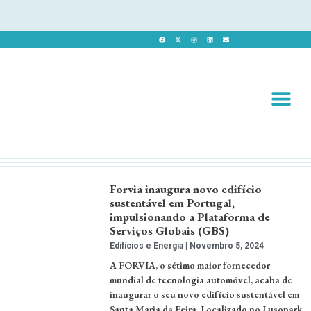
Revista 
Revista Dig
Forvia inaugura novo edifício
sustentável em Portugal,
impulsionando a Plataforma de
Serviços Globais (GBS)
Edifícios e Energia
Novembro 5, 2024
A FORVIA, o sétimo maior fornecedor
mundial de tecnologia automóvel, acaba de
inaugurar o seu novo edifício sustentável em
Santa Maria da Feira. Localizado no Lusopark