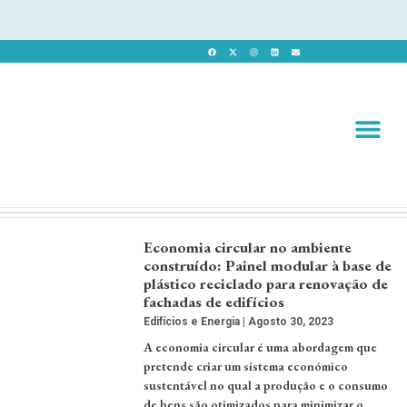
Revista 
Revista Dig
Economia circular no ambiente
construído: Painel modular à base de
plástico reciclado para renovação de
fachadas de edifícios
Edifícios e Energia
Agosto 30, 2023
A economia circular é uma abordagem que
pretende criar um sistema económico
sustentável no qual a produção e o consumo
de bens são otimizados para minimizar o