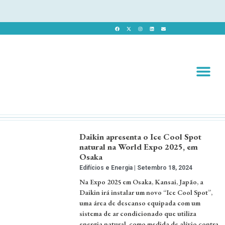
Revista 
Revista Dig
Daikin apresenta o Ice Cool Spot
natural na World Expo 2025, em
Osaka
Edifícios e Energia
Setembro 18, 2024
Na Expo 2025 em Osaka, Kansai, Japão, a
Daikin irá instalar um novo “Ice Cool Spot”,
uma área de descanso equipada com um
sistema de ar condicionado que utiliza
energia natural, como medida de alívio contra